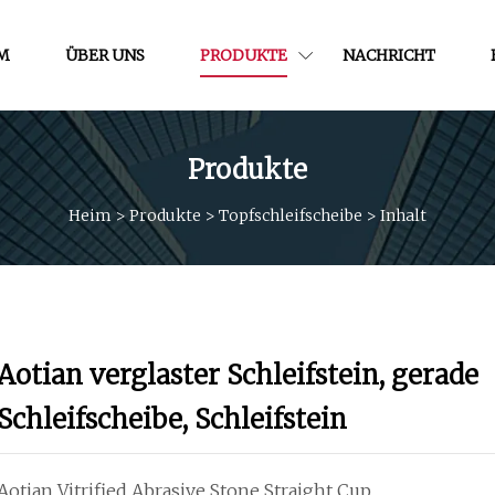
M
ÜBER UNS
PRODUKTE
NACHRICHT
Produkte
Heim
>
Produkte
>
Topfschleifscheibe
>
Inhalt
Aotian verglaster Schleifstein, gerade
Schleifscheibe, Schleifstein
Aotian Vitrified Abrasive Stone Straight Cup