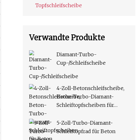
Topfschleifscheibe
Verwandte Produkte
Diamant-Turbo-
Cup-/Schleifscheibe
4-Zoll-Betonschleifscheibe,
Beton-Turbo-Diamant-
Schleiftopfscheiben für
Beton, Granit, Marmor,
Mauerwerk, 12 Segs
5-Zoll-Turbo-Diamant-
Hochleistungs-
Schleiftopfrad für Beton
Winkelschleifer