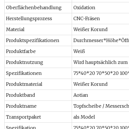
Oberflächenbehandlung
Oxidation
Herstellungsprozess
CNC-Fräsen
Material
Weißer Korund
Produktspezifikationen
Durchmesser*Höhe*Öf
Produktfarbe
Weiß
Produktnutzung
Wird hauptsächlich zum
Spezifikationen
75*40*20 70*50*20 100
Produktmaterial
Weißer Korund
Produktband
Aotian
Produktname
Topfscheibe / Messersch
Transportpaket
als Model
Spezifikation
75*40*20 70*50*20 100