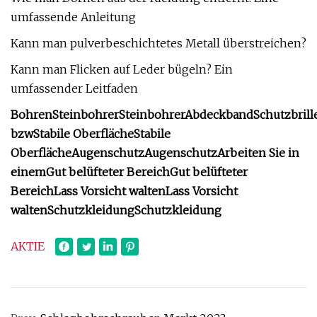
umfassende Anleitung
Kann man pulverbeschichtetes Metall überstreichen?
Kann man Flicken auf Leder bügeln? Ein
umfassender Leitfaden
Bohren
Steinbohrer
Steinbohrer
Abdeckband
Schutzbrill
bzw
Stabile Oberfläche
Stabile
Oberfläche
Augenschutz
Augenschutz
Arbeiten Sie in
einem
Gut belüfteter Bereich
Gut belüfteter
Bereich
Lass Vorsicht walten
Lass Vorsicht
walten
Schutzkleidung
Schutzkleidung
AKTIE