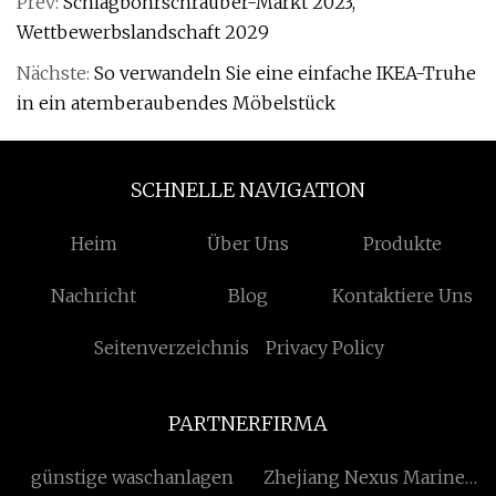
Prev:
Schlagbohrschrauber-Markt 2023,
Wettbewerbslandschaft 2029
Nächste:
So verwandeln Sie eine einfache IKEA-Truhe
in ein atemberaubendes Möbelstück
SCHNELLE NAVIGATION
Heim
Über Uns
Produkte
Nachricht
Blog
Kontaktiere Uns
Seitenverzeichnis
Privacy Policy
PARTNERFIRMA
günstige waschanlagen
Zhejiang Nexus Marine